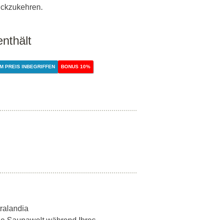
ückzukehren.
enthält
M PREIS INBEGRIFFEN
BONUS 10%
tralandia