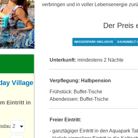
verbringen und in voller Lebensenergie zur
Der Preis 
WASSERPARK INKLUSIVE
SAUNAWELT I
Unterkunft:
mindestens 2 Nächte
Verpflegung: Halbpension
day Village
Frühstück: Buffet-Tische
Abendessen: Buffet-Tische
 Eintritt in
Freier Eintritt:
tsdauer
- ganztägiger Eintritt in den Aquapark Ta