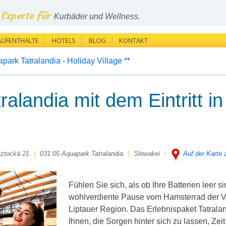
Experte für
Kurbäder und Wellness.
AUFENTHALTE
HOTELS
BLOG
KONTAKT
park Tatralandia - Holiday Village **
ralandia mit dem Eintritt 
ztocká 21
|
031 05 Aquapark Tatralandia
|
Slowakei
|
Auf der Karte 
Fühlen Sie sich, als ob Ihre Batterien leer 
wohlverdiente Pause vom Hamsterrad der Ve
Liptauer Region. Das Erlebnispaket Tatraland
Ihnen, die Sorgen hinter sich zu lassen, Zeit