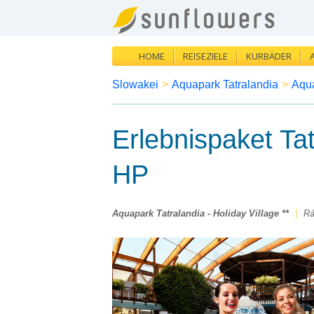
HOME
REISEZIELE
KURBÄDER
Slowakei
>
Aquapark Tatralandia
>
Aqua
Erlebnispaket Tat
HP
Aquapark Tatralandia - Holiday Village **
|
Rá