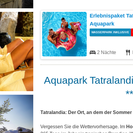
Erlebnispaket Tat
Aquapark
WASSERPARK INKLUSIVE
2 Nächte
Aquapark Tatralandi
*
Tatralandia: Der Ort, an dem der Sommer 
Vergessen Sie die Wettervorhersage. Im
Hol