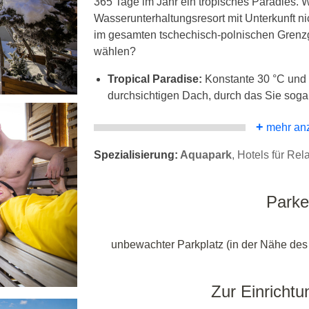
365 Tage im Jahr ein tropisches Paradies. W
Wasserunterhaltungsresort mit Unterkunft ni
im gesamten tschechisch-polnischen Grenzg
wählen?
Tropical Paradise:
Konstante 30 °C und 
durchsichtigen Dach, durch das Sie soga
+
mehr an
Spezialisierung:
Aquapark
, Hotels für Rel
Park
unbewachter Parkplatz (in der Nähe des
Zur Einrichtu