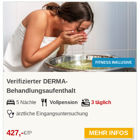
FITNESS INKLUSIVE
Verifizierter DERMA-
Behandlungsaufenthalt
5 Nächte
Vollpension
3 täglich
ärztliche Eingangsuntersuchung
427,-
€/P