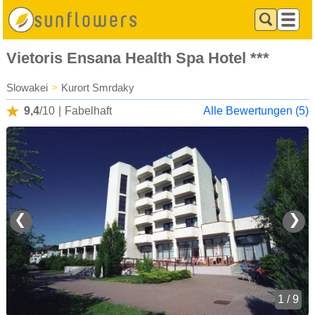
Vietoris Ensana Health Spa Hotel ***
Slowakei
>
Kurort Smrdaky
9,4
/10
|
Fabelhaft
Alle Bewertungen (5)
❮
❯
1 / 9