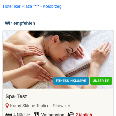
Hotel Ikar Plaza ****
-
Kołobrzeg
Wir empfehlen
FITNESS INKLUSIVE
UNSER TIP
Spa-Test
Kurort Sklene Teplice
- Slowakei
4 Nächte
Vollpension
2 täglich