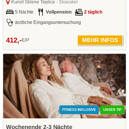
Kurort Sklene Teplice
- Slowakei
5 Nächte
Vollpension
2 täglich
ärztliche Eingangsuntersuchung
412,-
€/P
FITNESS INKLUSIVE
UNSER TIP
Wochenende 2-3 Nächte