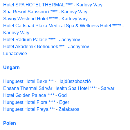
Hotel SPA HOTEL THERMAL ****
-
Karlovy Vary
Spa Resort Sanssouci ****
-
Karlovy Vary
Savoy Westend Hotel *****
-
Karlovy Vary
Hotel Carlsbad Plaza Medical Spa & Wellness Hotel *****
-
Karlovy Vary
Hotel Radium Palace ****
-
Jachymov
Hotel Akademik Behounek ***
-
Jachymov
Luhacovice
Ungarn
Hunguest Hotel Beke ***
-
Hajdúszoboszló
Ensana Thermal Sárvár Health Spa Hotel ****
-
Sarvar
Hotel Golden Palace ****
-
God
Hunguest Hotel Flora ****
-
Eger
Hunguest Hotel Freya ***
-
Zalakaros
Polen