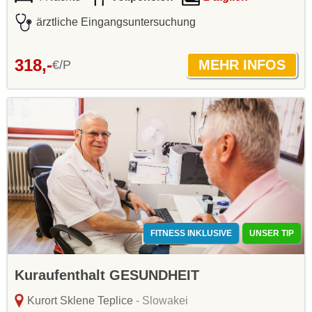
ärztliche Eingangsuntersuchung
318,-
€/P
FITNESS INKLUSIVE
UNSER TIP
Kuraufenthalt GESUNDHEIT
Kurort Sklene Teplice
- Slowakei