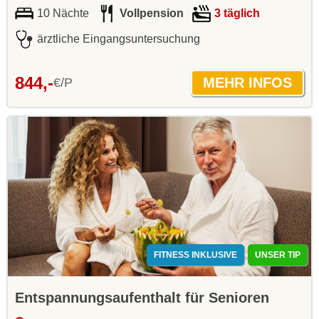
10 Nächte
Vollpension
3 täglich
ärztliche Eingangsuntersuchung
844,-
€/P
FITNESS INKLUSIVE
UNSER TIP
Entspannungsaufenthalt für Senioren