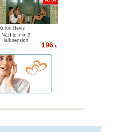
AKTION
Kurort Heviz
- Nächte: min 3
- Halbpension
196
€
wir beraten Sie