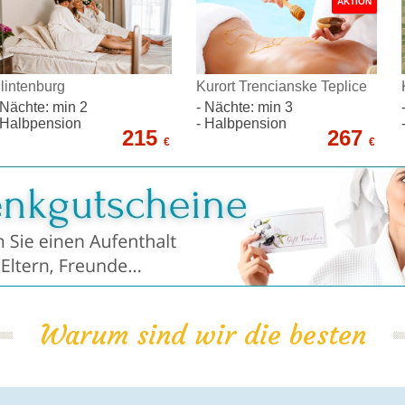
AKTION
lintenburg
Kurort Trencianske Teplice
 Nächte: min 2
- Nächte: min 3
 Halbpension
- Halbpension
215
267
€
€
Warum sind wir die besten
100% Garantie
geprüft durch Kunden