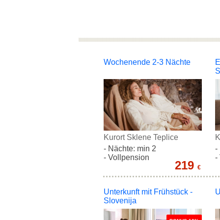
Wochenende 2-3 Nächte
E
S
Kurort Sklene Teplice
K
- Nächte: min 2
-
- Vollpension
-
219
€
Unterkunft mit Frühstück -
U
Slovenija