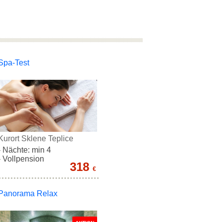
Spa-Test
Kurort Sklene Teplice
- Nächte: min 4
- Vollpension
318
€
Panorama Relax