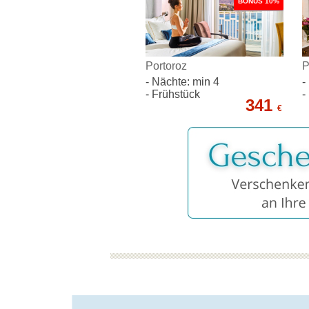
BONUS 10%
Portoroz
P
- Nächte: min 4
-
- Frühstück
-
341
€
mehr als 25 Jahre