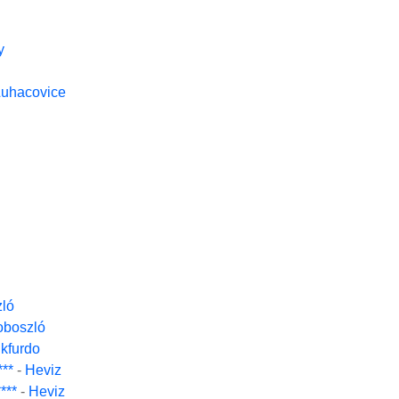
y
Luhacovice
ló
oboszló
kfurdo
**
-
Heviz
***
-
Heviz