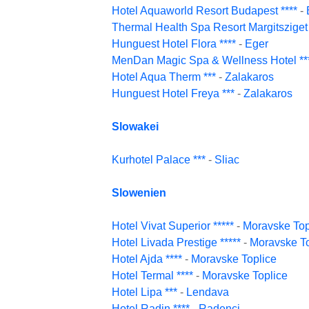
Hotel Aquaworld Resort Budapest ****
-
Thermal Health Spa Resort Margitsziget 
Hunguest Hotel Flora ****
-
Eger
MenDan Magic Spa & Wellness Hotel **
Hotel Aqua Therm ***
-
Zalakaros
Hunguest Hotel Freya ***
-
Zalakaros
Slowakei
Kurhotel Palace ***
-
Sliac
Slowenien
Hotel Vivat Superior *****
-
Moravske Top
Hotel Livada Prestige *****
-
Moravske To
Hotel Ajda ****
-
Moravske Toplice
Hotel Termal ****
-
Moravske Toplice
Hotel Lipa ***
-
Lendava
Hotel Radin ****
-
Radenci