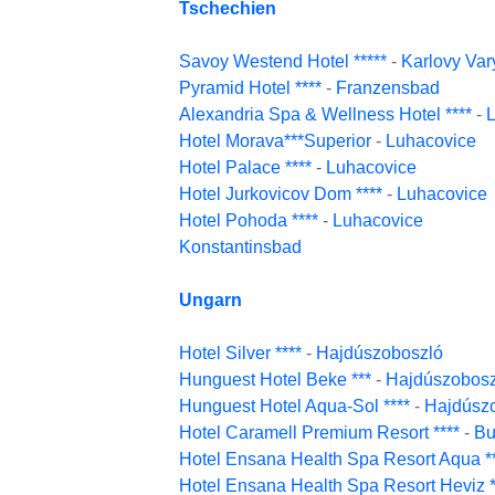
Tschechien
Savoy Westend Hotel *****
-
Karlovy Var
Pyramid Hotel ****
-
Franzensbad
Alexandria Spa & Wellness Hotel ****
-
Hotel Morava***Superior
-
Luhacovice
Hotel Palace ****
-
Luhacovice
Hotel Jurkovicov Dom ****
-
Luhacovice
Hotel Pohoda ****
-
Luhacovice
Konstantinsbad
Ungarn
Hotel Silver ****
-
Hajdúszoboszló
Hunguest Hotel Beke ***
-
Hajdúszobosz
Hunguest Hotel Aqua-Sol ****
-
Hajdúsz
Hotel Caramell Premium Resort ****
-
Bu
Hotel Ensana Health Spa Resort Aqua **
Hotel Ensana Health Spa Resort Heviz *