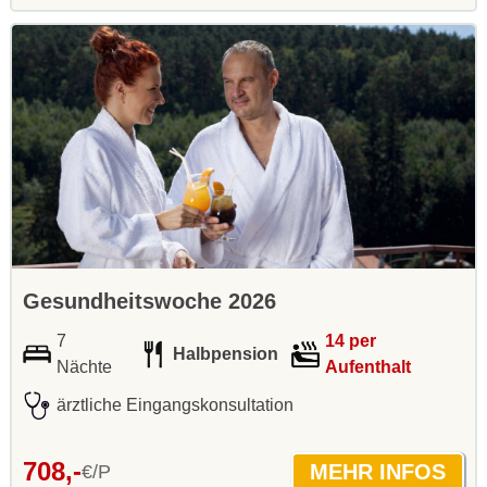
Gesundheitswoche 2026
7
14 per
Halbpension
Nächte
Aufenthalt
ärztliche Eingangskonsultation
708,-
€/P