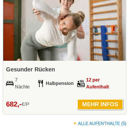
Gesunder Rücken
7
12 per
Halbpension
Nächte
Aufenthalt
682,-
€/P
ALLE AUFENTHALTE (5)