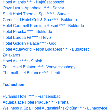
Hotel Atlantis ****
-
Hajdúszoboszló
Onyx Luxus-Aparthotel ****
-
Sarvar
Spirit Hotel Thermal Spa *****
-
Sarvar
Greenfield Hotel Golf & Spa ****
-
Bukfurdo
Hotel Caramell Premium Resort ****
-
Bukfurdo
Hotel Piroska ****
-
Bukfurdo
Hotel Europa Fit ****
-
Heviz
Hotel Golden Palace ****
-
God
Hotel Aquaworld Resort Budapest ****
-
Budapest
Zalakaros
Hotel Azur ****
-
Siofok
Zenit Hotel Balaton ****
-
Vonyarcvashegy
Thermalhotel Balance ****
-
Lenti
Tschechien
Pyramid Hotel ****
-
Franzensbad
Aquapalace Hotel Prague ****
-
Praha
Wellness & Spa Hotel Augustiniánský dům ****
-
Luhacovice