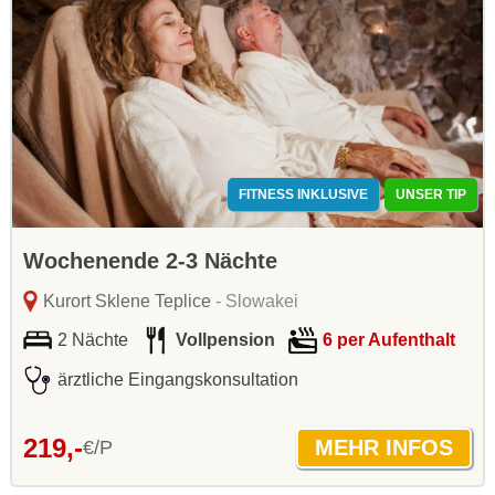
FITNESS INKLUSIVE
UNSER TIP
Wochenende 2-3 Nächte
Kurort Sklene Teplice
- Slowakei
2 Nächte
Vollpension
6 per Aufenthalt
ärztliche Eingangskonsultation
219,-
€/P