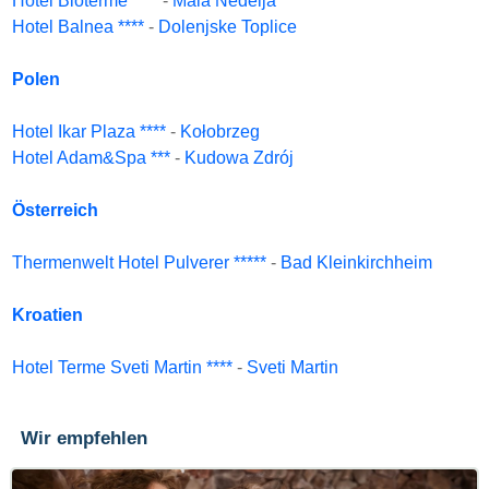
Hotel Bioterme ****
-
Mala Nedelja
Hotel Balnea ****
-
Dolenjske Toplice
Polen
Hotel Ikar Plaza ****
-
Kołobrzeg
Hotel Adam&Spa ***
-
Kudowa Zdrój
Österreich
Thermenwelt Hotel Pulverer *****
-
Bad Kleinkirchheim
Kroatien
Hotel Terme Sveti Martin ****
-
Sveti Martin
Wir empfehlen