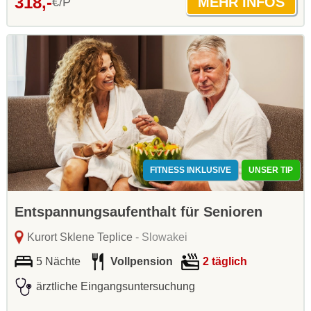
318,-
€/P
FITNESS INKLUSIVE
UNSER TIP
Entspannungsaufenthalt für Senioren
Kurort Sklene Teplice
- Slowakei
5 Nächte
Vollpension
2 täglich
ärztliche Eingangsuntersuchung