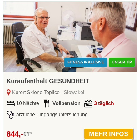
FITNESS INKLUSIVE
UNSER TIP
Kuraufenthalt GESUNDHEIT
Kurort Sklene Teplice
- Slowakei
10 Nächte
Vollpension
3 täglich
ärztliche Eingangsuntersuchung
844,-
€/P