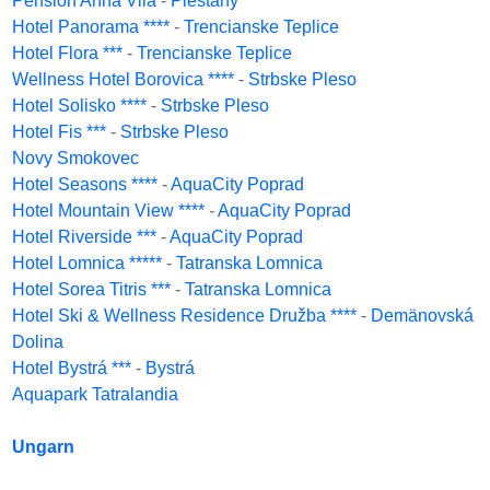
Pension Anna Vila
-
Piestany
Hotel Panorama ****
-
Trencianske Teplice
Hotel Flora ***
-
Trencianske Teplice
Wellness Hotel Borovica ****
-
Strbske Pleso
Hotel Solisko ****
-
Strbske Pleso
Hotel Fis ***
-
Strbske Pleso
Novy Smokovec
Hotel Seasons ****
-
AquaCity Poprad
Hotel Mountain View ****
-
AquaCity Poprad
Hotel Riverside ***
-
AquaCity Poprad
Hotel Lomnica *****
-
Tatranska Lomnica
Hotel Sorea Titris ***
-
Tatranska Lomnica
Hotel Ski & Wellness Residence Družba ****
-
Demänovská
Dolina
Hotel Bystrá ***
-
Bystrá
Aquapark Tatralandia
Ungarn