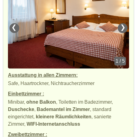
❮
❯
1 / 5
Ausstattung in allen Zimmern:
Safe, Haartrockner, Nichtraucherzimmer
Einbettzimmer :
Minibar,
ohne Balkon
, Toiletten im Badezimmer,
Duschecke
,
Bademantel im Zimmer
, standard
eingerichtet,
kleinere Räumlichkeiten
, sanierte
Zimmer,
WIFI-Internetanschluss
Zweibettzimmer :