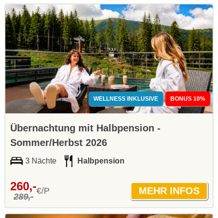
WELLNESS INKLUSIVE
BONUS 10%
Übernachtung mit Halbpension -
Sommer/Herbst 2026
3 Nächte
Halbpension
260,-
€/P
289,-