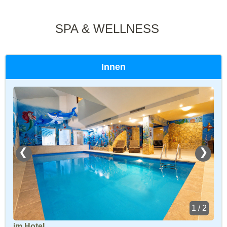
SPA & WELLNESS
Innen
❮
❯
1 / 2
im Hotel