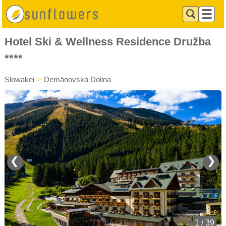
Hotel Ski & Wellness Residence Družba
****
Slowakei
>
Demänovská Dolina
❮
❯
1 / 39