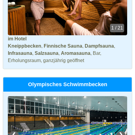
1 / 21
im Hotel
Kneippbecken
,
Finnische Sauna
,
Dampfsauna
,
Infrasauna
,
Salzsauna
,
Aromasauna
, Bar,
Erholungsraum, ganzjährig geöffnet
Olympisches Schwimmbecken
❮
❯