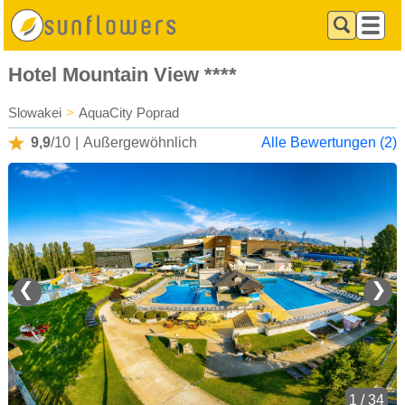
Hotel Mountain View ****
Slowakei
>
AquaCity Poprad
9,9
/10
|
Außergewöhnlich
Alle Bewertungen (2)
❮
❯
1 / 34