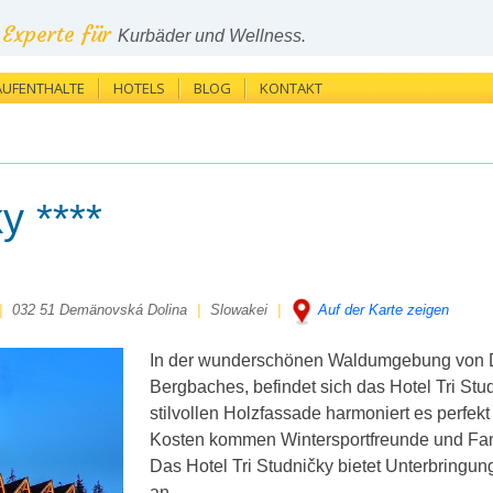
Experte für
Kurbäder und Wellness.
AUFENTHALTE
HOTELS
BLOG
KONTAKT
y ****
|
032 51 Demänovská Dolina
|
Slowakei
|
Auf der Karte zeigen
In der wunderschönen Waldumgebung von D
Bergbaches, befindet sich das Hotel Tri Stud
stilvollen Holzfassade harmoniert es perfek
Kosten kommen Wintersportfreunde und Fa
Das Hotel Tri Studničky bietet Unterbringun
an.