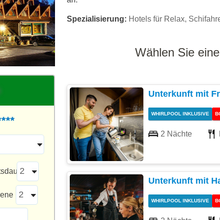
Spezialisierung:
Hotels für Relax, Schifahr
Wählen Sie eine
Unterkunft mit F
WHIRLPOOL INKLUSIVE
B
****
2 Nächte
tsdauer
Unterkunft mit H
sene
WHIRLPOOL INKLUSIVE
B