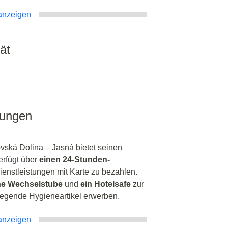
anzeigen
ät
tungen
ská Dolina – Jasná bietet seinen
erfügt über
einen 24-Stunden-
ienstleistungen mit Karte zu bezahlen.
ne Wechselstube
und
ein Hotelsafe
zur
egende Hygieneartikel erwerben.
anzeigen