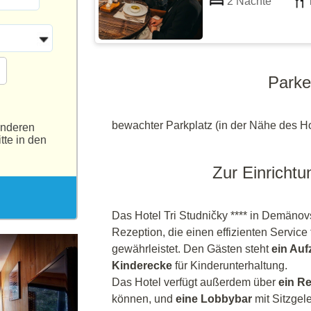
2 Nächte
Park
bewachter Parkplatz (in der Nähe des Ho
anderen
tte in den
Zur Einrichtu
Das Hotel Tri Studničky **** in Demänov
Rezeption, die einen effizienten Service
gewährleistet. Den Gästen steht
ein Auf
Kinderecke
für Kinderunterhaltung.
Das Hotel verfügt außerdem über
ein R
können, und
eine Lobbybar
mit Sitzgel