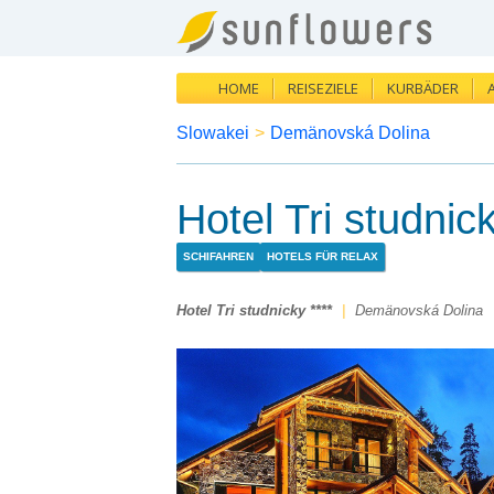
HOME
REISEZIELE
KURBÄDER
Slowakei
>
Demänovská Dolina
Hotel Tri studnick
SCHIFAHREN
HOTELS FÜR RELAX
Hotel Tri studnicky ****
|
Demänovská Dolina