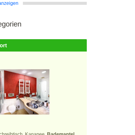
anzeigen
gorien
ort
Schreibtisch, Kanapee,
Bademantel