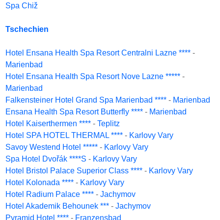
Spa Chiž
Tschechien
Hotel Ensana Health Spa Resort Centralni Lazne ****
-
Marienbad
Hotel Ensana Health Spa Resort Nove Lazne *****
-
Marienbad
Falkensteiner Hotel Grand Spa Marienbad ****
-
Marienbad
Ensana Health Spa Resort Butterfly ****
-
Marienbad
Hotel Kaiserthermen ****
-
Teplitz
Hotel SPA HOTEL THERMAL ****
-
Karlovy Vary
Savoy Westend Hotel *****
-
Karlovy Vary
Spa Hotel Dvořák ****S
-
Karlovy Vary
Hotel Bristol Palace Superior Class ****
-
Karlovy Vary
Hotel Kolonada ****
-
Karlovy Vary
Hotel Radium Palace ****
-
Jachymov
Hotel Akademik Behounek ***
-
Jachymov
Pyramid Hotel ****
-
Franzensbad