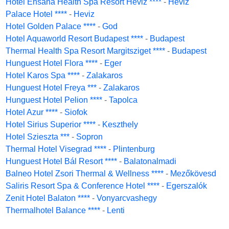
Hotel Ensana Health Spa Resort Heviz ****
-
Heviz
Palace Hotel ****
-
Heviz
Hotel Golden Palace ****
-
God
Hotel Aquaworld Resort Budapest ****
-
Budapest
Thermal Health Spa Resort Margitsziget ****
-
Budapest
Hunguest Hotel Flora ****
-
Eger
Hotel Karos Spa ****
-
Zalakaros
Hunguest Hotel Freya ***
-
Zalakaros
Hunguest Hotel Pelion ****
-
Tapolca
Hotel Azur ****
-
Siofok
Hotel Sirius Superior ****
-
Keszthely
Hotel Szieszta ***
-
Sopron
Thermal Hotel Visegrad ****
-
Plintenburg
Hunguest Hotel Bál Resort ****
-
Balatonalmadi
Balneo Hotel Zsori Thermal & Wellness ****
-
Mezőkövesd
Saliris Resort Spa & Conference Hotel ****
-
Egerszalók
Zenit Hotel Balaton ****
-
Vonyarcvashegy
Thermalhotel Balance ****
-
Lenti