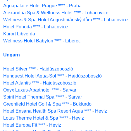
Aquapalace Hotel Prague ****
-
Praha
Alexandria Spa & Wellness Hotel ****
-
Luhacovice
Wellness & Spa Hotel Augustiniánský dům ****
-
Luhacovice
Hotel Pohoda ****
-
Luhacovice
Kurort Libverda
Wellness Hotel Babylon ****
-
Liberec
Ungarn
Hotel Silver ****
-
Hajdúszoboszló
Hunguest Hotel Aqua-Sol ****
-
Hajdúszoboszló
Hotel Atlantis ****
-
Hajdúszoboszló
Onyx Luxus-Aparthotel ****
-
Sarvar
Spirit Hotel Thermal Spa *****
-
Sarvar
Greenfield Hotel Golf & Spa ****
-
Bukfurdo
Hotel Ensana Health Spa Resort Aqua ****
-
Heviz
Lotus Therme Hotel & Spa *****
-
Heviz
Hotel Europa Fit ****
-
Heviz