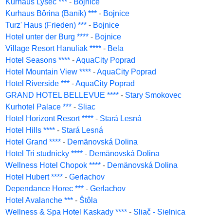
Kurhaus Lysec ***
-
Bojnice
Kurhaus Bôrina (Baník) ***
-
Bojnice
Turz' Haus (Frieden) ***
-
Bojnice
Hotel unter der Burg ****
-
Bojnice
Village Resort Hanuliak ****
-
Bela
Hotel Seasons ****
-
AquaCity Poprad
Hotel Mountain View ****
-
AquaCity Poprad
Hotel Riverside ***
-
AquaCity Poprad
GRAND HOTEL BELLEVUE ****
-
Stary Smokovec
Kurhotel Palace ***
-
Sliac
Hotel Horizont Resort ****
-
Stará Lesná
Hotel Hills ****
-
Stará Lesná
Hotel Grand ****
-
Demänovská Dolina
Hotel Tri studnicky ****
-
Demänovská Dolina
Wellness Hotel Chopok ****
-
Demänovská Dolina
Hotel Hubert ****
-
Gerlachov
Dependance Horec ***
-
Gerlachov
Hotel Avalanche ***
-
Štôla
Wellness & Spa Hotel Kaskady ****
-
Sliač - Sielnica