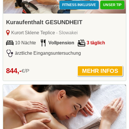
FITNESS INKLUSIVE
UNSER TIP
Kuraufenthalt GESUNDHEIT
Kurort Sklene Teplice
- Slowakei
10 Nächte
Vollpension
3 täglich
ärztliche Eingangsuntersuchung
844,-
€/P