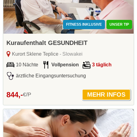
FITNESS INKLUSIVE
UNSER TIP
Kuraufenthalt GESUNDHEIT
Kurort Sklene Teplice
- Slowakei
10 Nächte
Vollpension
3 täglich
ärztliche Eingangsuntersuchung
844,-
€/P