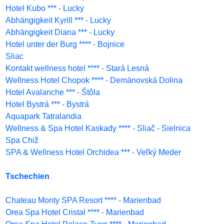
Hotel Kubo ***
-
Lucky
Abhängigkeit Kyrill ***
-
Lucky
Abhängigkeit Diana ***
-
Lucky
Hotel unter der Burg ****
-
Bojnice
Sliac
Kontakt wellness hotel ****
-
Stará Lesná
Wellness Hotel Chopok ****
-
Demänovská Dolina
Hotel Avalanche ***
-
Štôla
Hotel Bystrá ***
-
Bystrá
Aquapark Tatralandia
Wellness & Spa Hotel Kaskady ****
-
Sliač - Sielnica
Spa Chiž
SPA & Wellness Hotel Orchidea ***
-
Veľký Meder
Tschechien
Chateau Monty SPA Resort ****
-
Marienbad
Orea Spa Hotel Cristal ****
-
Marienbad