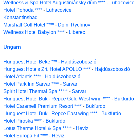
Wellness & Spa Hotel Augustiniánský dům ****
-
Luhacovice
Hotel Pohoda ****
-
Luhacovice
Konstantinsbad
Marshall Golf Hotel ****
-
Dolni Rychnov
Wellness Hotel Babylon ****
-
Liberec
Ungarn
Hunguest Hotel Beke ***
-
Hajdúszoboszló
Hunguest Hotels Zrt. Hotel APOLLO ****
-
Hajdúszoboszló
Hotel Atlantis ****
-
Hajdúszoboszló
Hotel Park Inn Sarvar ****
-
Sarvar
Spirit Hotel Thermal Spa *****
-
Sarvar
Hunguest Hotel Bük - Repce Gold West wing ****
-
Bukfurdo
Hotel Caramell Premium Resort ****
-
Bukfurdo
Hunguest Hotel Bük - Repce East wing ****
-
Bukfurdo
Hotel Piroska ****
-
Bukfurdo
Lotus Therme Hotel & Spa *****
-
Heviz
Hotel Europa Fit ****
-
Heviz