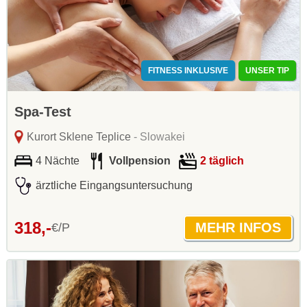
FITNESS INKLUSIVE
UNSER TIP
Spa-Test
Kurort Sklene Teplice
- Slowakei
4 Nächte
Vollpension
2 täglich
ärztliche Eingangsuntersuchung
318,-
€/P