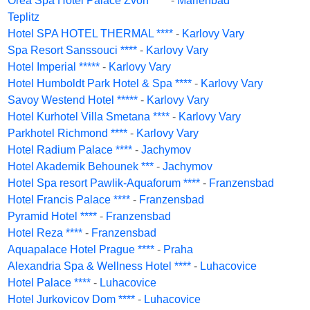
Orea Spa Hotel Palace Zvon ****
-
Marienbad
Teplitz
Hotel SPA HOTEL THERMAL ****
-
Karlovy Vary
Spa Resort Sanssouci ****
-
Karlovy Vary
Hotel Imperial *****
-
Karlovy Vary
Hotel Humboldt Park Hotel & Spa ****
-
Karlovy Vary
Savoy Westend Hotel *****
-
Karlovy Vary
Hotel Kurhotel Villa Smetana ****
-
Karlovy Vary
Parkhotel Richmond ****
-
Karlovy Vary
Hotel Radium Palace ****
-
Jachymov
Hotel Akademik Behounek ***
-
Jachymov
Hotel Spa resort Pawlik-Aquaforum ****
-
Franzensbad
Hotel Francis Palace ****
-
Franzensbad
Pyramid Hotel ****
-
Franzensbad
Hotel Reza ****
-
Franzensbad
Aquapalace Hotel Prague ****
-
Praha
Alexandria Spa & Wellness Hotel ****
-
Luhacovice
Hotel Palace ****
-
Luhacovice
Hotel Jurkovicov Dom ****
-
Luhacovice