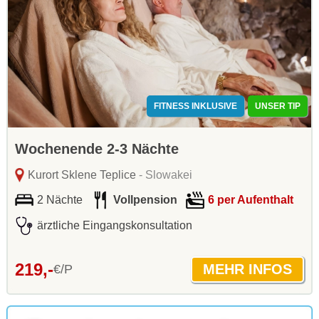
FITNESS INKLUSIVE
UNSER TIP
Wochenende 2-3 Nächte
Kurort Sklene Teplice
- Slowakei
2 Nächte
Vollpension
6 per Aufenthalt
ärztliche Eingangskonsultation
219,-
€/P