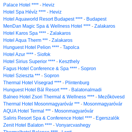
Palace Hotel ****
-
Heviz
Hotel Spa Hévíz ****
-
Heviz
Hotel Aquaworld Resort Budapest ****
-
Budapest
MenDan Magic Spa & Wellness Hotel ****
-
Zalakaros
Hotel Karos Spa ****
-
Zalakaros
Hotel Aqua Therm ***
-
Zalakaros
Hunguest Hotel Pelion ****
-
Tapolca
Hotel Azur ****
-
Siofok
Hotel Sirius Superior ****
-
Keszthely
Fagus Hotel Conference & Spa ****
-
Sopron
Hotel Szieszta ***
-
Sopron
Thermal Hotel Visegrad ****
-
Plintenburg
Hunguest Hotel Bál Resort ****
-
Balatonalmadi
Balneo Hotel Zsori Thermal & Wellness ****
-
Mezőkövesd
Thermal Hotel Mosonmagyaróvár ***
-
Mosonmagyaróvár
AQUA Hotel Termal ***
-
Mosonmagyaróvár
Saliris Resort Spa & Conference Hotel ****
-
Egerszalók
Zenit Hotel Balaton ****
-
Vonyarcvashegy