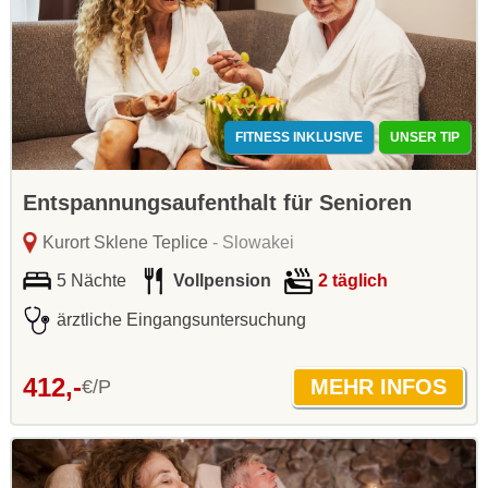
FITNESS INKLUSIVE
UNSER TIP
Entspannungsaufenthalt für Senioren
Kurort Sklene Teplice
- Slowakei
5 Nächte
Vollpension
2 täglich
ärztliche Eingangsuntersuchung
412,-
€/P