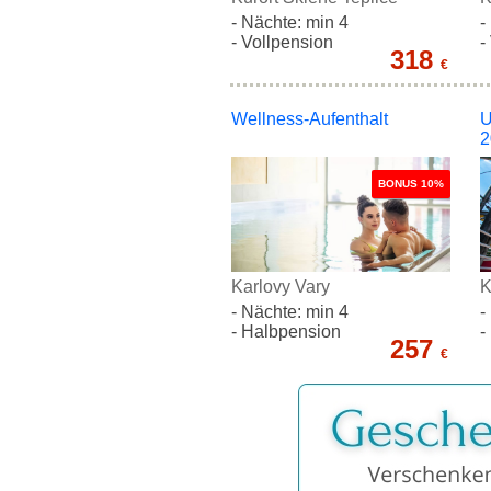
- Nächte: min 4
-
- Vollpension
-
318
€
Wellness-Aufenthalt
U
2
BONUS 10%
Karlovy Vary
K
- Nächte: min 4
-
- Halbpension
-
257
€