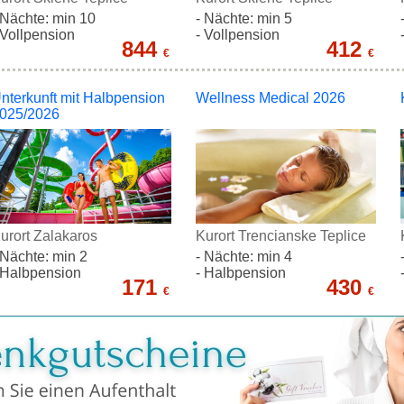
 Nächte: min 10
- Nächte: min 5
 Vollpension
- Vollpension
844
412
€
€
nterkunft mit Halbpension
Wellness Medical 2026
025/2026
urort Zalakaros
Kurort Trencianske Teplice
 Nächte: min 2
- Nächte: min 4
 Halbpension
- Halbpension
171
430
€
€