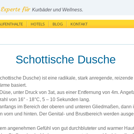
Experte für
Kurbäder und Wellness.
AUFENTHALTE
HOTELS
BLOG
KONTAKT
Schottische Dusche
ttische Dusche) ist eine radikale, stark anregende, reizende
ärme basiert.
r Düse, unter Druck von 3at, aus einer Entfernung von 4m. Ange
rahl von 16° - 18°C, 5 – 10 Sekunden lang.
anfangs im Bereich der oberen und unteren Gliedmaßen, dann 
n vorn und hinten. Der Genital- und Brustbereich werden ausg
em angenehmen Gefühl von gut durchbluteter und warmer Haut.