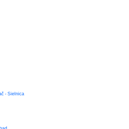
ač - Sielnica
bad