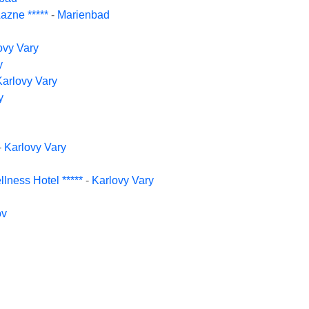
azne *****
-
Marienbad
ovy Vary
y
Karlovy Vary
y
-
Karlovy Vary
lness Hotel *****
-
Karlovy Vary
ov