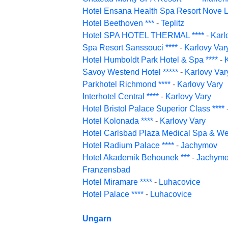
Hotel Ensana Health Spa Resort Nove L
Hotel Beethoven ***
-
Teplitz
Hotel SPA HOTEL THERMAL ****
-
Karl
Spa Resort Sanssouci ****
-
Karlovy Var
Hotel Humboldt Park Hotel & Spa ****
-
Savoy Westend Hotel *****
-
Karlovy Var
Parkhotel Richmond ****
-
Karlovy Vary
Interhotel Central ****
-
Karlovy Vary
Hotel Bristol Palace Superior Class ****
Hotel Kolonada ****
-
Karlovy Vary
Hotel Carlsbad Plaza Medical Spa & Wel
Hotel Radium Palace ****
-
Jachymov
Hotel Akademik Behounek ***
-
Jachym
Franzensbad
Hotel Miramare ****
-
Luhacovice
Hotel Palace ****
-
Luhacovice
Ungarn