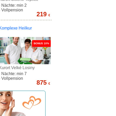
- Nächte: min 2
- Vollpension
219
€
Komplexe Heilkur
BONUS 10%
Kurort Velké Losiny
- Nächte: min 7
- Vollpension
875
€