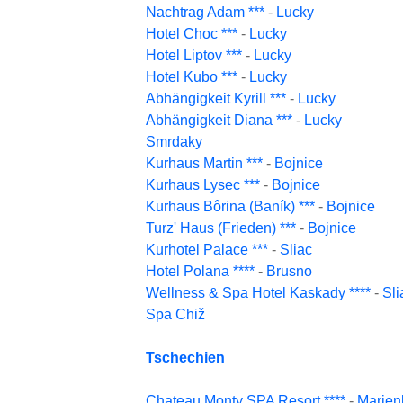
Nachtrag Adam ***
-
Lucky
Hotel Choc ***
-
Lucky
Hotel Liptov ***
-
Lucky
Hotel Kubo ***
-
Lucky
Abhängigkeit Kyrill ***
-
Lucky
Abhängigkeit Diana ***
-
Lucky
Smrdaky
Kurhaus Martin ***
-
Bojnice
Kurhaus Lysec ***
-
Bojnice
Kurhaus Bôrina (Baník) ***
-
Bojnice
Turz' Haus (Frieden) ***
-
Bojnice
Kurhotel Palace ***
-
Sliac
Hotel Polana ****
-
Brusno
Wellness & Spa Hotel Kaskady ****
-
Sli
Spa Chiž
Tschechien
Chateau Monty SPA Resort ****
-
Marien