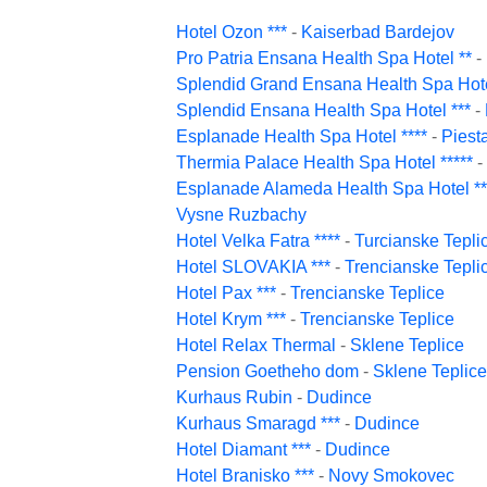
Hotel Ozon ***
-
Kaiserbad Bardejov
Pro Patria Ensana Health Spa Hotel **
-
Splendid Grand Ensana Health Spa Hote
Splendid Ensana Health Spa Hotel ***
-
Esplanade Health Spa Hotel ****
-
Piest
Thermia Palace Health Spa Hotel *****
-
Esplanade Alameda Health Spa Hotel **
Vysne Ruzbachy
Hotel Velka Fatra ****
-
Turcianske Tepli
Hotel SLOVAKIA ***
-
Trencianske Tepli
Hotel Pax ***
-
Trencianske Teplice
Hotel Krym ***
-
Trencianske Teplice
Hotel Relax Thermal
-
Sklene Teplice
Pension Goetheho dom
-
Sklene Teplice
Kurhaus Rubin
-
Dudince
Kurhaus Smaragd ***
-
Dudince
Hotel Diamant ***
-
Dudince
Hotel Branisko ***
-
Novy Smokovec