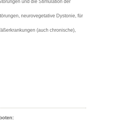
Störungen und die Stimulation der
rungen, neurovegetative Dystonie, für
äßerkrankungen (auch chronische),
boten: