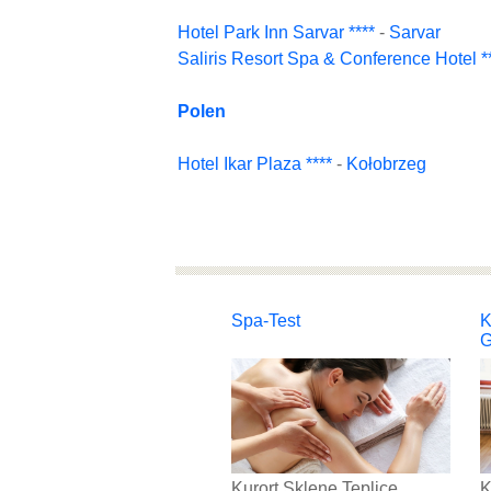
Hotel Park Inn Sarvar ****
-
Sarvar
Saliris Resort Spa & Conference Hotel *
Polen
Hotel Ikar Plaza ****
-
Kołobrzeg
Spa-Test
K
Kurort Sklene Teplice
K