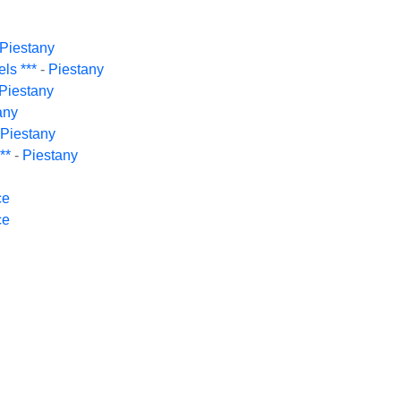
Piestany
ls ***
-
Piestany
Piestany
any
Piestany
**
-
Piestany
ce
ce