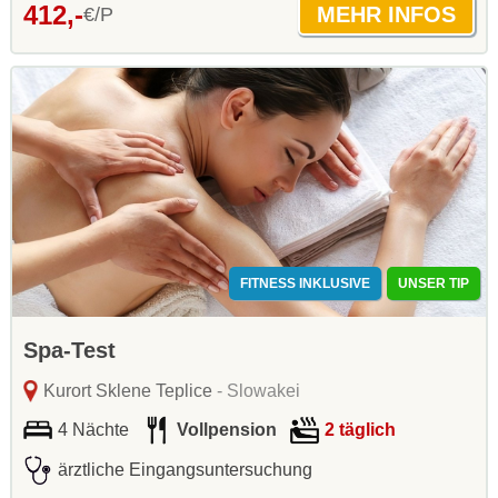
412,-
€/P
FITNESS INKLUSIVE
UNSER TIP
Spa-Test
Kurort Sklene Teplice
- Slowakei
4 Nächte
Vollpension
2 täglich
ärztliche Eingangsuntersuchung