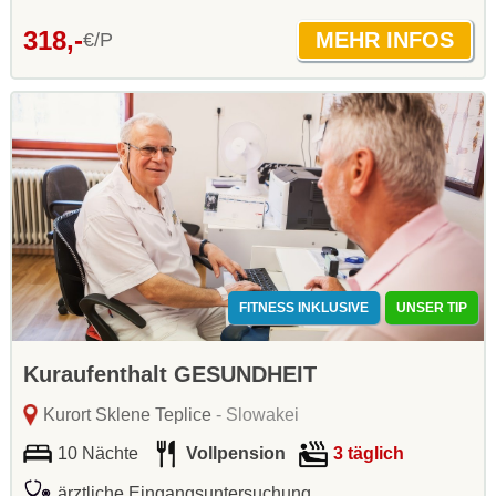
318,-
€/P
FITNESS INKLUSIVE
UNSER TIP
Kuraufenthalt GESUNDHEIT
Kurort Sklene Teplice
- Slowakei
10 Nächte
Vollpension
3 täglich
ärztliche Eingangsuntersuchung