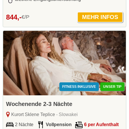
844,-
€/P
FITNESS INKLUSIVE
UNSER TIP
Wochenende 2-3 Nächte
Kurort Sklene Teplice
- Slowakei
2 Nächte
Vollpension
6 per Aufenthalt