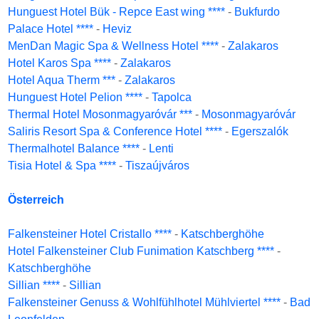
Hunguest Hotel Bük - Repce East wing ****
-
Bukfurdo
Palace Hotel ****
-
Heviz
MenDan Magic Spa & Wellness Hotel ****
-
Zalakaros
Hotel Karos Spa ****
-
Zalakaros
Hotel Aqua Therm ***
-
Zalakaros
Hunguest Hotel Pelion ****
-
Tapolca
Thermal Hotel Mosonmagyaróvár ***
-
Mosonmagyaróvár
Saliris Resort Spa & Conference Hotel ****
-
Egerszalók
Thermalhotel Balance ****
-
Lenti
Tisia Hotel & Spa ****
-
Tiszaújváros
Österreich
Falkensteiner Hotel Cristallo ****
-
Katschberghöhe
Hotel Falkensteiner Club Funimation Katschberg ****
-
Katschberghöhe
Sillian ****
-
Sillian
Falkensteiner Genuss & Wohlfühlhotel Mühlviertel ****
-
Bad