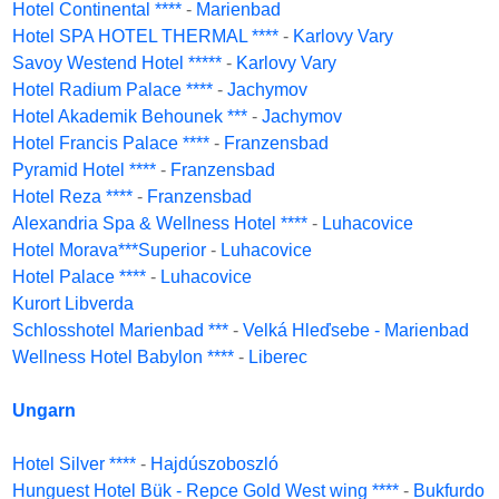
Hotel Continental ****
-
Marienbad
Hotel SPA HOTEL THERMAL ****
-
Karlovy Vary
Savoy Westend Hotel *****
-
Karlovy Vary
Hotel Radium Palace ****
-
Jachymov
Hotel Akademik Behounek ***
-
Jachymov
Hotel Francis Palace ****
-
Franzensbad
Pyramid Hotel ****
-
Franzensbad
Hotel Reza ****
-
Franzensbad
Alexandria Spa & Wellness Hotel ****
-
Luhacovice
Hotel Morava***Superior
-
Luhacovice
Hotel Palace ****
-
Luhacovice
Kurort Libverda
Schlosshotel Marienbad ***
-
Velká Hleďsebe - Marienbad
Wellness Hotel Babylon ****
-
Liberec
Ungarn
Hotel Silver ****
-
Hajdúszoboszló
Hunguest Hotel Bük - Repce Gold West wing ****
-
Bukfurdo