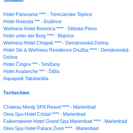
Slowakei
Hotel Panorama ****
-
Trencianske Teplice
Hotel Hviezda ***
-
Dudince
Wellness Hotel Borovica ****
-
Strbske Pleso
Hotel unter der Burg ****
-
Bojnice
Wellness Hotel Chopok ****
-
Demänovská Dolina
Hotel Ski & Wellness Residence Družba ****
-
Demänovská
Dolina
Hotel Čingov ***
-
Smižany
Hotel Avalanche ***
-
Štôla
Aquapark Tatralandia
Tschechien
Chateau Monty SPA Resort ****
-
Marienbad
Orea Spa Hotel Cristal ****
-
Marienbad
Falkensteiner Hotel Grand Spa Marienbad ****
-
Marienbad
Orea Spa Hotel Palace Zvon ****
-
Marienbad