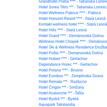
Grandhotel Praha ****
-
Tatranska Lomni
Hotel Sorea Titris ***
-
Tatranska Lomnic
Hotel Wellness Patince ****
-
Patince
Hotel Horizont Resort ****
-
Stará Lesná
Kontakt wellness hotel ****
-
Stará Lesn
Hotel Hills ****
-
Stará Lesná
Hotel Grand ****
-
Demänovská Dolina
Wellness Hotel Chopok ****
-
Demänovsk
Hotel Ski & Wellness Residence Družba 
Hotel Pošta ****
-
Demänovská Dolina
Hotel Hubert ****
-
Gerlachov
Dependance Horec ***
-
Gerlachov
Hotel Polana ****
-
Brusno
Hotel Eurobus ***
-
Zemplinska Sirava
Hotel Remata ***
-
Raztocno
Hotel Čingov ***
-
Smižany
Hotel Avalanche ***
-
Štôla
Hotel Bystrá ***
-
Bystrá
Aquapark Tatralandia