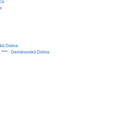
ca
a
á
á Dolina
****
-
Demänovská Dolina