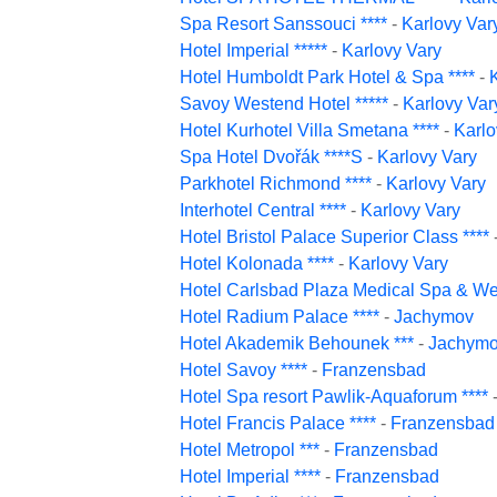
Spa Resort Sanssouci ****
-
Karlovy Var
Hotel Imperial *****
-
Karlovy Vary
Hotel Humboldt Park Hotel & Spa ****
-
Savoy Westend Hotel *****
-
Karlovy Var
Hotel Kurhotel Villa Smetana ****
-
Karlo
Spa Hotel Dvořák ****S
-
Karlovy Vary
Parkhotel Richmond ****
-
Karlovy Vary
Interhotel Central ****
-
Karlovy Vary
Hotel Bristol Palace Superior Class ****
Hotel Kolonada ****
-
Karlovy Vary
Hotel Carlsbad Plaza Medical Spa & Wel
Hotel Radium Palace ****
-
Jachymov
Hotel Akademik Behounek ***
-
Jachym
Hotel Savoy ****
-
Franzensbad
Hotel Spa resort Pawlik-Aquaforum ****
Hotel Francis Palace ****
-
Franzensbad
Hotel Metropol ***
-
Franzensbad
Hotel Imperial ****
-
Franzensbad