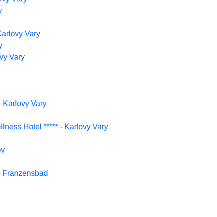
y
Karlovy Vary
y
vy Vary
-
Karlovy Vary
lness Hotel *****
-
Karlovy Vary
ov
-
Franzensbad