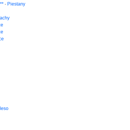
**
-
Piestany
achy
ce
ce
ce
leso