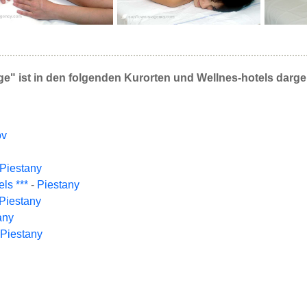
" ist in den folgenden Kurorten und Wellnes-hotels darge
ov
Piestany
ls ***
-
Piestany
Piestany
any
Piestany