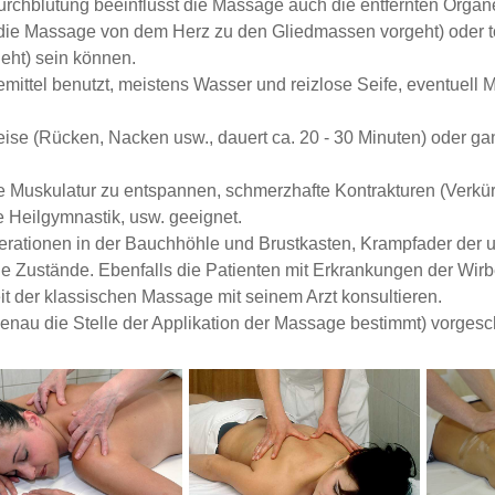
urchblutung beeinflusst die Massage auch die entfernten Organ
die Massage von dem Herz zu den Gliedmassen vorgeht) oder t
eht) sein können.
ittel benutzt, meistens Wasser und reizlose Seife, eventuell
ise (Rücken, Nacken usw., dauert ca. 20 - 30 Minuten) oder gan
te Muskulatur zu entspannen, schmerzhafte Kontrakturen (Verk
e Heilgymnastik, usw. geeignet.
rationen in der Bauchhöhle und Brustkasten, Krampfader der 
 Zustände. Ebenfalls die Patienten mit Erkrankungen der Wirb
t der klassischen Massage mit seinem Arzt konsultieren.
nau die Stelle der Applikation der Massage bestimmt) vorgesch