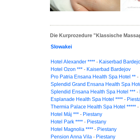
Die Kurprozedure "Klassische Massage
Slowakei
Hotel Alexander ****
-
Kaiserbad Bardej
Hotel Ozon ***
-
Kaiserbad Bardejov
Pro Patria Ensana Health Spa Hotel **
-
Splendid Grand Ensana Health Spa Hote
Splendid Ensana Health Spa Hotel ***
-
Esplanade Health Spa Hotel ****
-
Piest
Thermia Palace Health Spa Hotel *****
-
Hotel Máj ***
-
Piestany
Hotel Park ****
-
Piestany
Hotel Magnolia ****
-
Piestany
Pension Anna Vila
-
Piestany