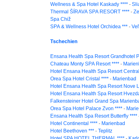
Wellness & Spa Hotel Kaskady ****
-
Sli
Thermal ŠÍRAVA SPA RESORT ****
-
Ze
Spa Chiž
SPA & Wellness Hotel Orchidea ***
-
Ve
Tschechien
Ensana Health Spa Resort Grandhotel Pa
Chateau Monty SPA Resort ****
-
Marien
Hotel Ensana Health Spa Resort Central
Orea Spa Hotel Cristal ****
-
Marienbad
Hotel Ensana Health Spa Resort Nove L
Hotel Ensana Health Spa Resort Hvezda
Falkensteiner Hotel Grand Spa Marienba
Orea Spa Hotel Palace Zvon ****
-
Mari
Ensana Health Spa Resort Butterfly ****
Hotel Continental ****
-
Marienbad
Hotel Beethoven ***
-
Teplitz
Hotel SPA HOTEL THERMAL ****
-
Karl