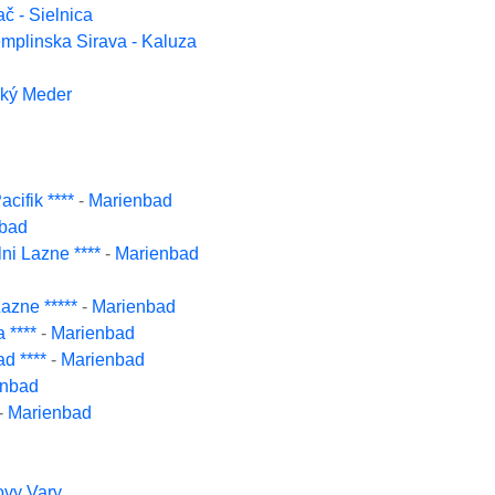
ač - Sielnica
mplinska Sirava - Kaluza
ľký Meder
cifik ****
-
Marienbad
bad
ni Lazne ****
-
Marienbad
azne *****
-
Marienbad
 ****
-
Marienbad
d ****
-
Marienbad
enbad
-
Marienbad
ovy Vary