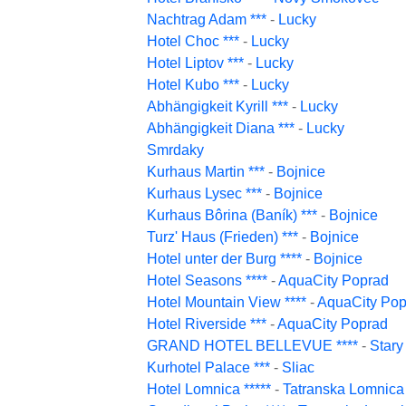
Nachtrag Adam ***
-
Lucky
Hotel Choc ***
-
Lucky
Hotel Liptov ***
-
Lucky
Hotel Kubo ***
-
Lucky
Abhängigkeit Kyrill ***
-
Lucky
Abhängigkeit Diana ***
-
Lucky
Smrdaky
Kurhaus Martin ***
-
Bojnice
Kurhaus Lysec ***
-
Bojnice
Kurhaus Bôrina (Baník) ***
-
Bojnice
Turz' Haus (Frieden) ***
-
Bojnice
Hotel unter der Burg ****
-
Bojnice
Hotel Seasons ****
-
AquaCity Poprad
Hotel Mountain View ****
-
AquaCity Pop
Hotel Riverside ***
-
AquaCity Poprad
GRAND HOTEL BELLEVUE ****
-
Star
Kurhotel Palace ***
-
Sliac
Hotel Lomnica *****
-
Tatranska Lomnica