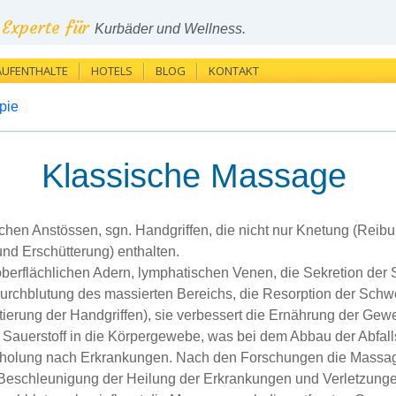
Experte für
Kurbäder und Wellness.
AUFENTHALTE
HOTELS
BLOG
KONTAKT
pie
Klassische Massage
hen Anstössen, sgn. Handgriffen, die nicht nur Knetung (Reibu
nd Erschütterung) enthalten.
oberflächlichen Adern, lymphatischen Venen, die Sekretion der
urchblutung des massierten Bereichs, die Resorption der Schwel
entierung der Handgriffen), sie verbessert die Ernährung der Ge
en Sauerstoff in die Körpergewebe, was bei dem Abbau der Abfallst
Erholung nach Erkrankungen. Nach den Forschungen die Massag
Beschleunigung der Heilung der Erkrankungen und Verletzunge