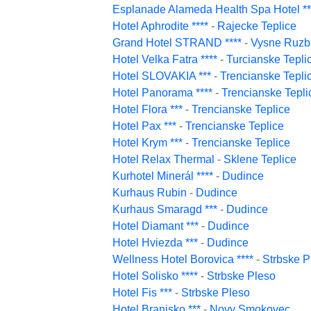
Esplanade Alameda Health Spa Hotel **
Hotel Aphrodite ****
-
Rajecke Teplice
Grand Hotel STRAND ****
-
Vysne Ruzb
Hotel Velka Fatra ****
-
Turcianske Tepli
Hotel SLOVAKIA ***
-
Trencianske Tepli
Hotel Panorama ****
-
Trencianske Tepli
Hotel Flora ***
-
Trencianske Teplice
Hotel Pax ***
-
Trencianske Teplice
Hotel Krym ***
-
Trencianske Teplice
Hotel Relax Thermal
-
Sklene Teplice
Kurhotel Minerál ****
-
Dudince
Kurhaus Rubin
-
Dudince
Kurhaus Smaragd ***
-
Dudince
Hotel Diamant ***
-
Dudince
Hotel Hviezda ***
-
Dudince
Wellness Hotel Borovica ****
-
Strbske P
Hotel Solisko ****
-
Strbske Pleso
Hotel Fis ***
-
Strbske Pleso
Hotel Branisko ***
-
Novy Smokovec