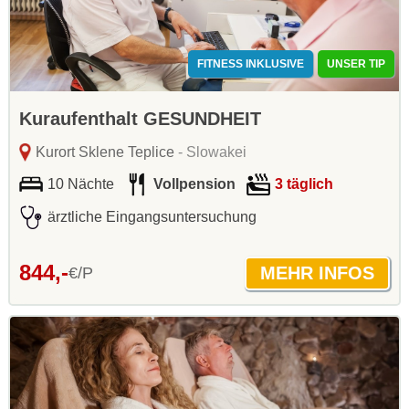
FITNESS INKLUSIVE
UNSER TIP
Kuraufenthalt GESUNDHEIT
Kurort Sklene Teplice
- Slowakei
10 Nächte
Vollpension
3 täglich
ärztliche Eingangsuntersuchung
844,-
€/P