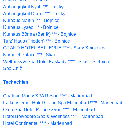
Abhängigkeit Kyrill ***
-
Lucky
Abhängigkeit Diana ***
-
Lucky
Kurhaus Martin ***
-
Bojnice
Kurhaus Lysec ***
-
Bojnice
Kurhaus Bôrina (Baník) ***
-
Bojnice
Turz' Haus (Frieden) ***
-
Bojnice
GRAND HOTEL BELLEVUE ****
-
Stary Smokovec
Kurhotel Palace ***
-
Sliac
Wellness & Spa Hotel Kaskady ****
-
Sliač - Sielnica
Spa Chiž
Tschechien
Chateau Monty SPA Resort ****
-
Marienbad
Falkensteiner Hotel Grand Spa Marienbad ****
-
Marienbad
Orea Spa Hotel Palace Zvon ****
-
Marienbad
Hotel Belvedere Spa & Wellness ****
-
Marienbad
Hotel Continental ****
-
Marienbad