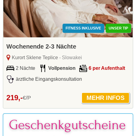
FITNESS INKLUSIVE
UNSER TIP
Wochenende 2-3 Nächte
Kurort Sklene Teplice
- Slowakei
2 Nächte
Vollpension
6 per Aufenthalt
ärztliche Eingangskonsultation
219,-
€/P