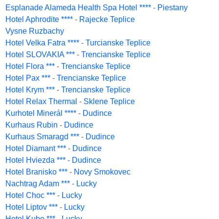
Esplanade Alameda Health Spa Hotel ****
-
Piestany
Hotel Aphrodite ****
-
Rajecke Teplice
Vysne Ruzbachy
Hotel Velka Fatra ****
-
Turcianske Teplice
Hotel SLOVAKIA ***
-
Trencianske Teplice
Hotel Flora ***
-
Trencianske Teplice
Hotel Pax ***
-
Trencianske Teplice
Hotel Krym ***
-
Trencianske Teplice
Hotel Relax Thermal
-
Sklene Teplice
Kurhotel Minerál ****
-
Dudince
Kurhaus Rubin
-
Dudince
Kurhaus Smaragd ***
-
Dudince
Hotel Diamant ***
-
Dudince
Hotel Hviezda ***
-
Dudince
Hotel Branisko ***
-
Novy Smokovec
Nachtrag Adam ***
-
Lucky
Hotel Choc ***
-
Lucky
Hotel Liptov ***
-
Lucky
Hotel Kubo ***
-
Lucky