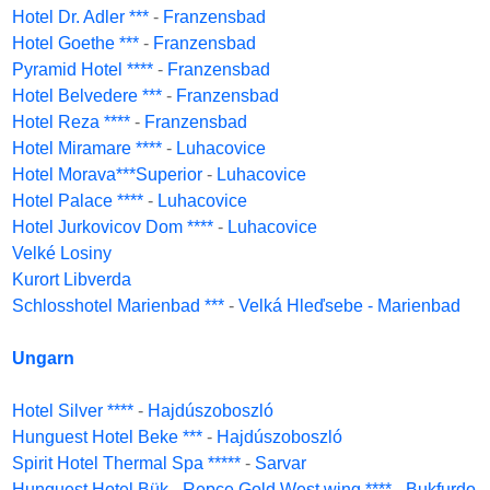
Hotel Dr. Adler ***
-
Franzensbad
Hotel Goethe ***
-
Franzensbad
Pyramid Hotel ****
-
Franzensbad
Hotel Belvedere ***
-
Franzensbad
Hotel Reza ****
-
Franzensbad
Hotel Miramare ****
-
Luhacovice
Hotel Morava***Superior
-
Luhacovice
Hotel Palace ****
-
Luhacovice
Hotel Jurkovicov Dom ****
-
Luhacovice
Velké Losiny
Kurort Libverda
Schlosshotel Marienbad ***
-
Velká Hleďsebe - Marienbad
Ungarn
Hotel Silver ****
-
Hajdúszoboszló
Hunguest Hotel Beke ***
-
Hajdúszoboszló
Spirit Hotel Thermal Spa *****
-
Sarvar
Hunguest Hotel Bük - Repce Gold West wing ****
-
Bukfurdo