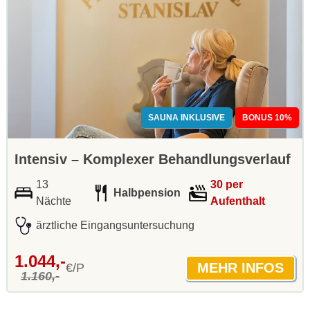
SAUNA INKLUSIVE
BONUS 10%
Intensiv – Komplexer Behandlungsverlauf
13
30 per
Halbpension
Nächte
Aufenthalt
ärztliche Eingangsuntersuchung
1.044,-
€/P
1.160,-