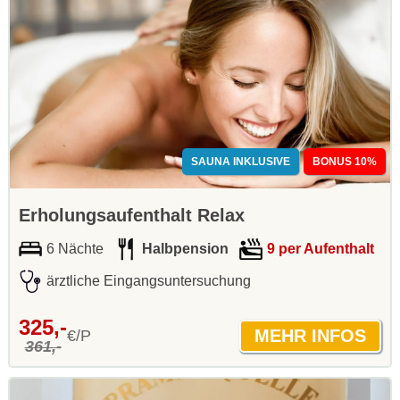
SAUNA INKLUSIVE
BONUS 10%
Erholungsaufenthalt Relax
6 Nächte
Halbpension
9 per Aufenthalt
ärztliche Eingangsuntersuchung
325,-
€/P
361,-