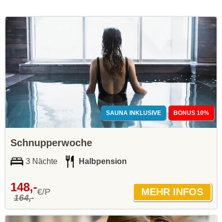
SAUNA INKLUSIVE
BONUS 10%
Schnupperwoche
3 Nächte
Halbpension
148,-
€/P
164,-