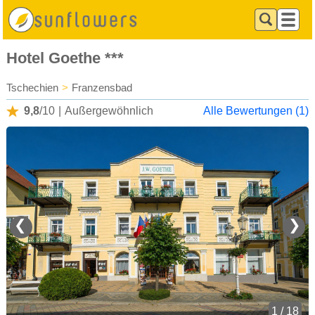
Hotel Goethe ***
Tschechien
>
Franzensbad
9,8
/10
|
Außergewöhnlich
Alle Bewertungen (1)
❮
❯
1 / 18