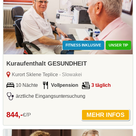
FITNESS INKLUSIVE
UNSER TIP
Kuraufenthalt GESUNDHEIT
Kurort Sklene Teplice
- Slowakei
10 Nächte
Vollpension
3 täglich
ärztliche Eingangsuntersuchung
844,-
€/P