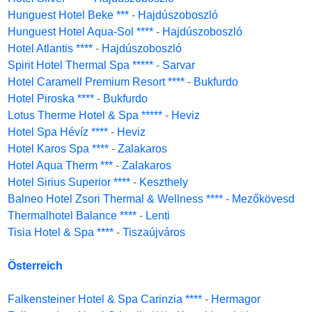
Hunguest Hotel Beke ***
-
Hajdúszoboszló
Hunguest Hotel Aqua-Sol ****
-
Hajdúszoboszló
Hotel Atlantis ****
-
Hajdúszoboszló
Spirit Hotel Thermal Spa *****
-
Sarvar
Hotel Caramell Premium Resort ****
-
Bukfurdo
Hotel Piroska ****
-
Bukfurdo
Lotus Therme Hotel & Spa *****
-
Heviz
Hotel Spa Hévíz ****
-
Heviz
Hotel Karos Spa ****
-
Zalakaros
Hotel Aqua Therm ***
-
Zalakaros
Hotel Sirius Superior ****
-
Keszthely
Balneo Hotel Zsori Thermal & Wellness ****
-
Mezőkövesd
Thermalhotel Balance ****
-
Lenti
Tisia Hotel & Spa ****
-
Tiszaújváros
Österreich
Falkensteiner Hotel & Spa Carinzia ****
-
Hermagor