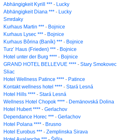
Abhängigkeit Kyrill ***
-
Lucky
Abhängigkeit Diana ***
-
Lucky
Smrdaky
Kurhaus Martin ***
-
Bojnice
Kurhaus Lysec ***
-
Bojnice
Kurhaus Bôrina (Baník) ***
-
Bojnice
Turz' Haus (Frieden) ***
-
Bojnice
Hotel unter der Burg ****
-
Bojnice
GRAND HOTEL BELLEVUE ****
-
Stary Smokovec
Sliac
Hotel Wellness Patince ****
-
Patince
Kontakt wellness hotel ****
-
Stará Lesná
Hotel Hills ****
-
Stará Lesná
Wellness Hotel Chopok ****
-
Demänovská Dolina
Hotel Hubert ****
-
Gerlachov
Dependance Horec ***
-
Gerlachov
Hotel Polana ****
-
Brusno
Hotel Eurobus ***
-
Zemplinska Sirava
Hotel Avalanche ***
-
Štôla