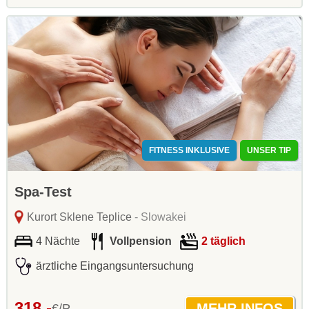
FITNESS INKLUSIVE
UNSER TIP
Spa-Test
Kurort Sklene Teplice
- Slowakei
4 Nächte
Vollpension
2 täglich
ärztliche Eingangsuntersuchung
318,-
€/P