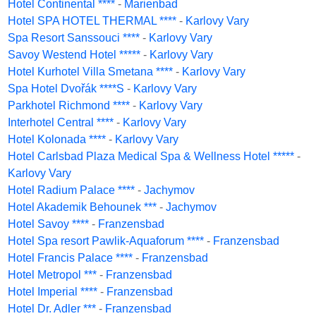
Hotel Continental ****
-
Marienbad
Hotel SPA HOTEL THERMAL ****
-
Karlovy Vary
Spa Resort Sanssouci ****
-
Karlovy Vary
Savoy Westend Hotel *****
-
Karlovy Vary
Hotel Kurhotel Villa Smetana ****
-
Karlovy Vary
Spa Hotel Dvořák ****S
-
Karlovy Vary
Parkhotel Richmond ****
-
Karlovy Vary
Interhotel Central ****
-
Karlovy Vary
Hotel Kolonada ****
-
Karlovy Vary
Hotel Carlsbad Plaza Medical Spa & Wellness Hotel *****
-
Karlovy Vary
Hotel Radium Palace ****
-
Jachymov
Hotel Akademik Behounek ***
-
Jachymov
Hotel Savoy ****
-
Franzensbad
Hotel Spa resort Pawlik-Aquaforum ****
-
Franzensbad
Hotel Francis Palace ****
-
Franzensbad
Hotel Metropol ***
-
Franzensbad
Hotel Imperial ****
-
Franzensbad
Hotel Dr. Adler ***
-
Franzensbad