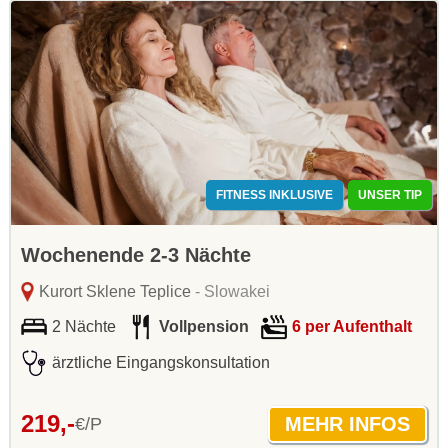
FITNESS INKLUSIVE
UNSER TIP
Wochenende 2-3 Nächte
Kurort Sklene Teplice
- Slowakei
2 Nächte
Vollpension
6 per Aufenthalt
ärztliche Eingangskonsultation
219,-
€/P