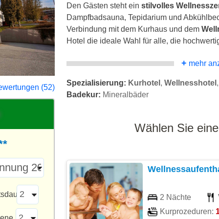
Den Gästen steht ein
stilvolles Wellnessz
Dampfbadsauna, Tepidarium und Abkühlbeck
Verbindung mit dem Kurhaus und dem
Well
Hotel die ideale Wahl für alle, die hochwert
+
mehr an
Spezialisierung:
Kurhotel
,
Wellnesshotel
ewertungen (52)
Badekur:
Mineralbäder
Wählen Sie eine
**
Wellnessaufenth
tsdauer
2 Nächte
Kurprozeduren:
1
sene