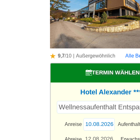
9,7
/10
|
Außergewöhnlich
Alle B
TERMIN WÄHLEN
Hotel Alexander **
Anreise
Aufenthal
Abreise
Erwach