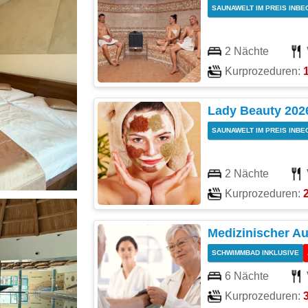
SAUNAWELT IM PREIS INBE
2 Nächte
Kurprozeduren:
Lady Beauty 202
SAUNAWELT IM PREIS INBE
2 Nächte
Kurprozeduren:
2
Medizinischer A
SCHWIMMBAD INKLUSIVE
6 Nächte
Kurprozeduren: