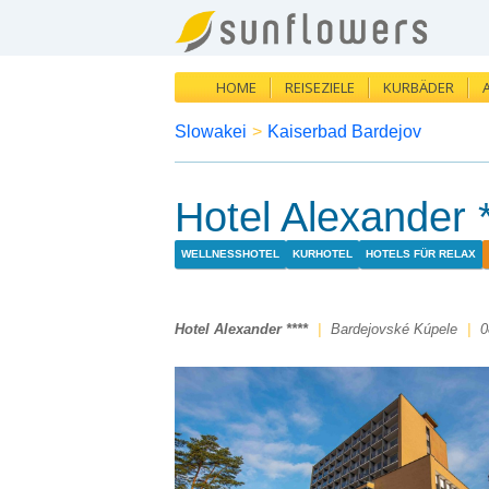
HOME
REISEZIELE
KURBÄDER
Slowakei
>
Kaiserbad Bardejov
Hotel Alexander *
WELLNESSHOTEL
KURHOTEL
HOTELS FÜR RELAX
Hotel Alexander ****
|
Bardejovské Kúpele
|
0