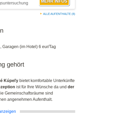
ngsuntersuchung
ALLE AUFENTHALTE (8)
en
, Garagen (im Hotel) 6 eur/Tag
ng gehört
ké Kúpeľy
bietet komfortable Unterkünfte
zeption
ist für Ihre Wünsche da und
der
 Die Gemeinschaftsräume sind
inen angenehmen Aufenthalt.
anzeigen