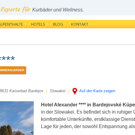
Experte für
Kurbäder und Wellness.
AUFENTHALTE
HOTELS
BLOG
KONTAKT
***
MINERALBÄDER
8631 Kaiserbad Bardejov
|
Slowakei
|
Auf der Karte zeigen
Hotel Alexander **** in Bardejovské Kúpe
in der Slowakei. Es befindet sich in ruhige
komfortable Unterkünfte, erstklassige Dien
Lage für jeden, der sowohl Entspannung al