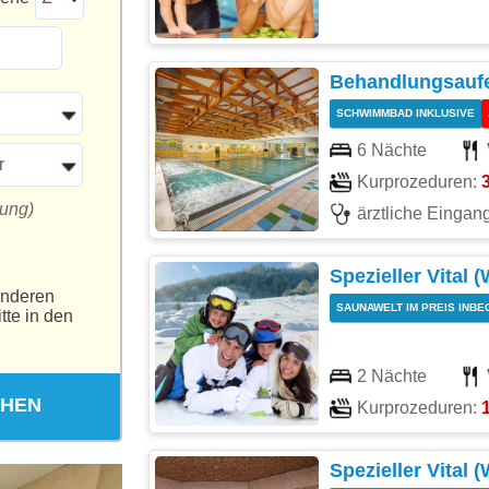
Behandlungsaufen
SCHWIMMBAD INKLUSIVE
6 Nächte
r
Kurprozeduren:
tung)
ärztliche Einga
Spezieller Vital 
anderen
SAUNAWELT IM PREIS INBE
tte in den
2 Nächte
CHEN
Kurprozeduren:
Spezieller Vital