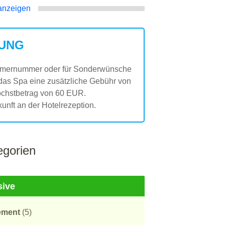
anzeigen
UNG
immernummer oder für Sonderwünsche
das Spa eine zusätzliche Gebühr von
chstbetrag von 60 EUR.
kunft an der Hotelrezeption.
gorien
sive
ement
(5)