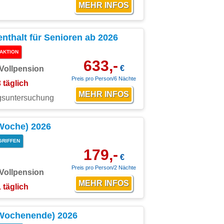
thalt für Senioren ab 2026
AKTION
633,-
€
Vollpension
Preis pro Person/6 Nächte
3 täglich
ngsuntersuchung
(Woche) 2026
GRIFFEN
179,-
€
Preis pro Person/2 Nächte
Vollpension
1 täglich
 (Wochenende) 2026